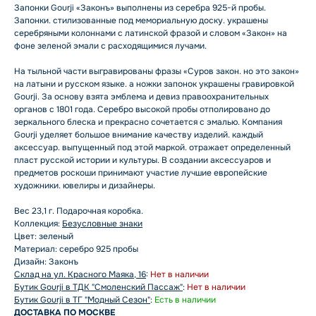
Запонки Gourji «Законъ» выполнены из серебра 925-й пробы.
Запонки. стилизованные под мемориальную доску. украшены
серебряными колоннами с латинской фразой и словом «Закон» на
фоне зеленой эмали с расходящимися лучами.
На тыльной части выгравированы фразы «Суров закон. но это закон»
на латыни и русском языке. а ножки запонок украшены гравировкой
Gourji. За основу взята эмблема и девиз правоохранительных
органов с 1801 года. Серебро высокой пробы отполировано до
зеркального блеска и прекрасно сочетается с эмалью. Компания
Gourji уделяет большое внимание качеству изделий. каждый
аксессуар. выпущенный под этой маркой. отражает определенный
пласт русской истории и культуры. В создании аксессуаров и
предметов роскоши принимают участие лучшие европейские
художники. ювелиры и дизайнеры.
Вес 23,1 г. Подарочная коробка.
Коллекция:
Безусловные знаки
Цвет: зеленый
Материал: серебро 925 пробы
Дизайн: Законъ
Склад на ул. Красного Маяка, 16
:
Нет в наличии
Бутик Gourji в ТДК "Смоленский Пассаж"
:
Нет в наличии
Бутик Gourji в ТГ "Модный Сезон"
:
Есть в наличии
ДОСТАВКА ПО МОСКВЕ