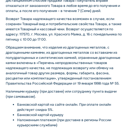
дистанционном способе продажи Товара Покупатель вправе
отказаться от заказанного Товара в любое время до его получения и
оплаты, а после его получения – в течение 7 (Семи) дней.
Возврат Товара надлежащего качества возможен в случае, если
сохранен Товарный вид и потребительские свойства Товара, а также
имеется Товарный и кассовый чеки. Возврат осуществляется по
адресу: 117570, г. Москва, ул. Красного Маяка, д. 16 с понедельника по
пятницу с 10:00 до 17:00.
Обращаем внимание, что изделия из драгоценных металлов, с
драгоценными камнями, из драгоценных металлов со вставками из
полудрагоценных и синтетических камней, ограненные драгоценные
камни включены в «Перечень непродовольственных товаров
надлежащего качества, не подлежащих возврату или обмену на
аналогичный товар других размера, формы, габарита, фасона,
расцветки или комплектации», утвержденный постановлением
Правительства Российской Федерации от 19 января 1998 года № 55.
Наличными курьеру (при доставке) или сотруднику пункта выдачи
(при самовывозе).
Банковской картой на сайте онлайн. При оплате онлайн
действует скидка 5%.
Банковской картой курьеру
Наложенным платежом (при доставке в регионы России
курьерскими службами)