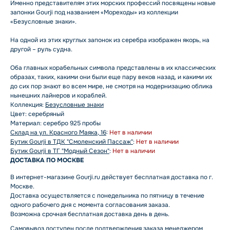
Именно представителям этих морских профессий посвящены новые
запонки Gourji под названием «Мореходы» из коллекции
«Безусловные знаки».
На одной из этих круглых запонок из серебра изображен якорь, на
другой – руль судна.
Оба главных корабельных символа представлены в их классических
образах, таких, какими они были еще пару веков назад, и какими их
до сих пор знают во всем мире, не смотря на модернизацию облика
нынешних лайнеров и кораблей.
Коллекция:
Безусловные знаки
Цвет: серебряный
Материал: серебро 925 пробы
Склад на ул. Красного Маяка, 16
:
Нет в наличии
Бутик Gourji в ТДК "Смоленский Пассаж"
:
Нет в наличии
Бутик Gourji в ТГ "Модный Сезон"
:
Нет в наличии
ДОСТАВКА ПО МОСКВЕ
В интернет-магазине Gourji.ru действует бесплатная доставка по г.
Москве.
Доставка осуществляется с понедельника по пятницу в течение
одного рабочего дня с момента согласования заказа.
Возможна срочная бесплатная доставка день в день.
Самовывоз доступен после подтверждения заказа менеджером