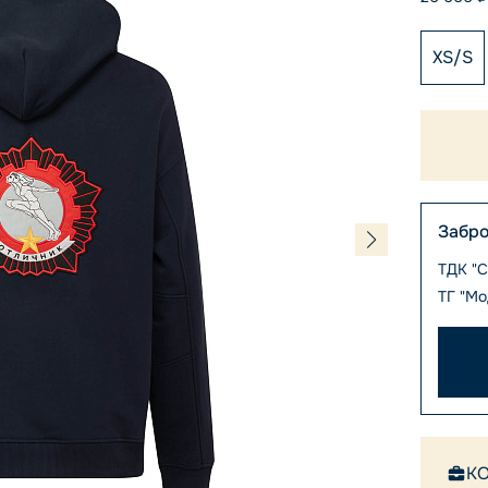
XS/S
Забро
ТДК "
ТГ "Мо
К