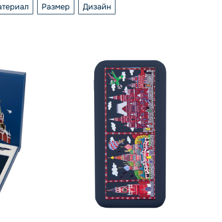
атериал
Размер
Дизайн
КЦИЯ
ЦВЕТ
МАТЕРИАЛ
РАЗМЕР
ДИЗАЙН
ки
жевый
480 мл
Алфавит
и
ый
500 мл
Алые паруса
искусственная кожа
еный
67x136x12
Ампир
искусственная кожа, бумага
емелья
сный
72x150x13
Брабантские кружева
кожзаменитель
ноцветный
72x157x12
Витражи
металл, пластик
зовый
А5
Всадники
пластик
 ТОВАРЫ
рый
68х139х15
Гербарий
сталь
ий
Гладкий
стекло