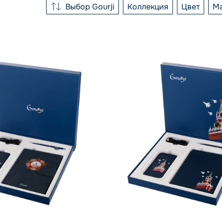
Выбор Gourji
Коллекция
Цвет
М
СОРТИРОВКА
КОЛЛЕ
Выбор Gourji
Безусловные зна
бе
По возрастанию цены
Природа Еврази
бел
По убыванию цены
Серебряный век
зел
Сокровища Подз
кра
СССР
раз
ро
ПОКАЗАТЬ
се
син