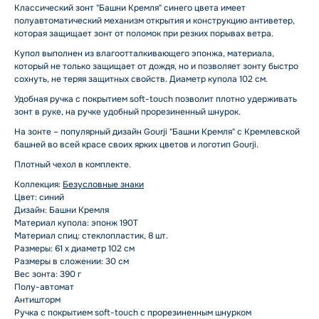
Классический зонт "Башни Кремля" синего цвета имеет
полуавтоматический механизм открытия и конструкцию антиветер,
которая защищает зонт от поломок при резких порывах ветра.
Купол выполнен из влагоотталкивающего эпонжа, материала,
который не только защищает от дождя, но и позволяет зонту быстро
сохнуть, не теряя защитных свойств. Диаметр купола 102 см.
Удобная ручка с покрытием soft-touch позволит плотно удерживать
зонт в руке, на ручке удобный прорезиненный шнурок.
На зонте – популярный дизайн Gourji "Башни Кремля" с Кремлевской
башней во всей красе своих ярких цветов и логотип Gourji.
Плотный чехол в комплекте.
Коллекция:
Безусловные знаки
Цвет: синий
Дизайн: Башни Кремля
Материал купола: эпонж 190Т
Материал спиц: стеклопластик, 8 шт.
Размеры: 61 х диаметр 102 см
Размеры в сложении: 30 см
Вес зонта: 390 г
Полу-автомат
Антишторм
Ручка с покрытием soft-touch с прорезиненным шнурком