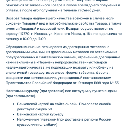
дистанционном способе продажи Товара Покупатель вправе
отказаться от заказанного Товара в любое время до его получения и
оплаты, а после его получения – в течение 7 (Семи) дней.
Возврат Товара надлежащего качества возможен в случае, если
сохранен Товарный вид и потребительские свойства Товара, а также
имеется Товарный и кассовый чеки. Возврат осуществляется по
адресу: 117570, г. Москва, ул. Красного Маяка, д. 16 с понедельника по
пятницу с 10:00 до 17:00.
Обращаем внимание, что изделия из драгоценных металлов, с
драгоценными камнями, из драгоценных металлов со вставками из
полудрагоценных и синтетических камней, ограненные драгоценные
камни включены в «Перечень непродовольственных товаров
надлежащего качества, не подлежащих возврату или обмену на
аналогичный товар других размера, формы, габарита, фасона,
расцветки или комплектации», утвержденный постановлением
Правительства Российской Федерации от 19 января 1998 года № 55.
Наличными курьеру (при доставке) или сотруднику пункта выдачи
(при самовывозе).
Банковской картой на сайте онлайн. При оплате онлайн
действует скидка 5%.
Банковской картой курьеру
Наложенным платежом (при доставке в регионы России
курьерскими службами)