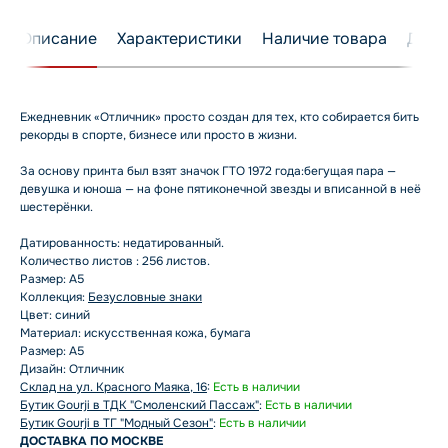
Описание
Характеристики
Наличие товара
Дост
Ежедневник «Отличник» просто создан для тех, кто собирается бить
рекорды в спорте, бизнесе или просто в жизни.
За основу принта был взят значок ГТО 1972 года:бегущая пара —
девушка и юноша — на фоне пятиконечной звезды и вписанной в неё
шестерёнки.
Датированность: недатированный.
Количество листов : 256 листов.
Размер: A5
Коллекция:
Безусловные знаки
Цвет: синий
Материал: искусственная кожа, бумага
Размер: А5
Дизайн: Отличник
Склад на ул. Красного Маяка, 16
:
Есть в наличии
Бутик Gourji в ТДК "Смоленский Пассаж"
:
Есть в наличии
Бутик Gourji в ТГ "Модный Сезон"
:
Есть в наличии
ДОСТАВКА ПО МОСКВЕ