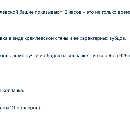
евской башне показывают 12 часов – это не только время 
а в виде кремлевской стены и ее характерных зубцов.
олы, клип ручки и ободок на колпачке – из серебра 925 п
 колпачка.
к и 111 роллеров).