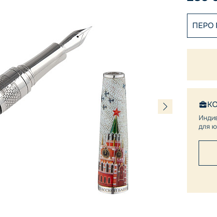
ПЕРО
К
Инди
для ю