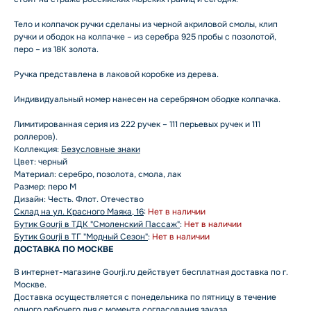
Тело и колпачок ручки сделаны из черной акриловой смолы, клип
ручки и ободок на колпачке – из серебра 925 пробы с позолотой,
перо – из 18К золота.
Ручка представлена в лаковой коробке из дерева.
Индивидуальный номер нанесен на серебряном ободке колпачка.
Лимитированная серия из 222 ручек – 111 перьевых ручек и 111
роллеров).
Коллекция:
Безусловные знаки
Цвет: черный
Материал: серебро, позолота, смола, лак
Размер: перо M
Дизайн: Честь. Флот. Отечество
Склад на ул. Красного Маяка, 16
:
Нет в наличии
Бутик Gourji в ТДК "Смоленский Пассаж"
:
Нет в наличии
Бутик Gourji в ТГ "Модный Сезон"
:
Нет в наличии
ДОСТАВКА ПО МОСКВЕ
В интернет-магазине Gourji.ru действует бесплатная доставка по г.
Москве.
Доставка осуществляется с понедельника по пятницу в течение
одного рабочего дня с момента согласования заказа.