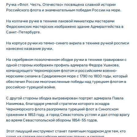
Ручка «Флот. Честь. Отечество» посвящена славной истории
Российского флота и знаменательным победам России на море.
На колпачке ручке в технике лаковой миниатюры мастерами
Федоскинских мастерских изображено здание Адмиралтейства в
Санкт-Петербурге.
На корпусе ручки из темно-синего акрила в технике ручной росписи
нанесено название ручки.
На серебряном позолоченном ободке ручки в технике гравировки с
одной стороны изображен профиль адмирала Федора Ушакова,
командующего Черноморским флотом и российскими военно-
морскими силами в Средиземном море с 1790 по 1800 годы, который
обеспечил России многочисленные победы над турецким флотом в
российско-турецкой войне.
С другой стороны ободка выгравирован портрет адмирала Павла
Нахимова, благодаря умелой стратегии которого эскадра
Черноморского флота разгромила турецкий флот в Синопском
сражении в 1853 году, а город Севастополь устоял и дал отпор врагу
во время Севастопольской обороны 1854-55 годов.
Этот пишущий инструмент станет памятным подарком для тем, кто
стоит на страже российских морских границ и сегодня.