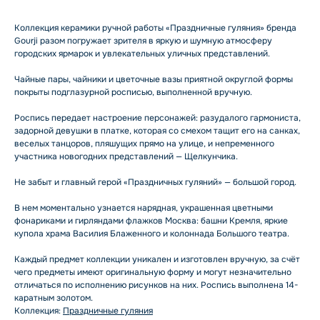
Коллекция керамики ручной работы «Праздничные гуляния» бренда
Gourji разом погружает зрителя в яркую и шумную атмосферу
городских ярмарок и увлекательных уличных представлений.
Чайные пары, чайники и цветочные вазы приятной округлой формы
покрыты подглазурной росписью, выполненной вручную.
Роспись передает настроение персонажей: разудалого гармониста,
задорной девушки в платке, которая со смехом тащит его на санках,
веселых танцоров, пляшущих прямо на улице, и непременного
участника новогодних представлений — Щелкунчика.
Не забыт и главный герой «Праздничных гуляний» — большой город.
В нем моментально узнается нарядная, украшенная цветными
фонариками и гирляндами флажков Москва: башни Кремля, яркие
купола храма Василия Блаженного и колоннада Большого театра.
Каждый предмет коллекции уникален и изготовлен вручную, за счёт
чего предметы имеют оригинальную форму и могут незначительно
отличаться по исполнению рисунков на них. Роспись выполнена 14-
каратным золотом.
Коллекция:
Праздничные гуляния