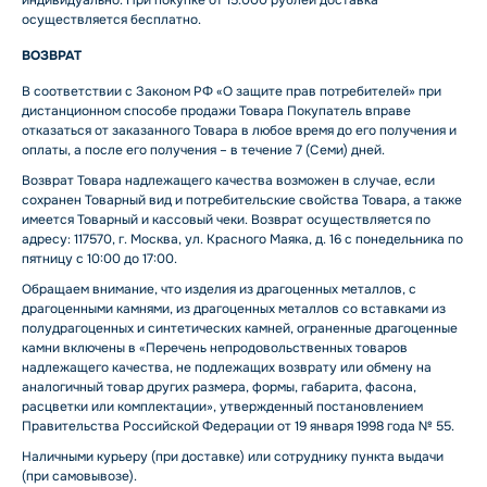
индивидуально. При покупке от 15.000 рублей доставка
осуществляется бесплатно.
ВОЗВРАТ
В соответствии с Законом РФ «О защите прав потребителей» при
дистанционном способе продажи Товара Покупатель вправе
отказаться от заказанного Товара в любое время до его получения и
оплаты, а после его получения – в течение 7 (Семи) дней.
Возврат Товара надлежащего качества возможен в случае, если
сохранен Товарный вид и потребительские свойства Товара, а также
имеется Товарный и кассовый чеки. Возврат осуществляется по
адресу: 117570, г. Москва, ул. Красного Маяка, д. 16 с понедельника по
пятницу с 10:00 до 17:00.
Обращаем внимание, что изделия из драгоценных металлов, с
драгоценными камнями, из драгоценных металлов со вставками из
полудрагоценных и синтетических камней, ограненные драгоценные
камни включены в «Перечень непродовольственных товаров
надлежащего качества, не подлежащих возврату или обмену на
аналогичный товар других размера, формы, габарита, фасона,
расцветки или комплектации», утвержденный постановлением
Правительства Российской Федерации от 19 января 1998 года № 55.
Наличными курьеру (при доставке) или сотруднику пункта выдачи
(при самовывозе).