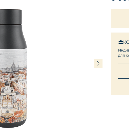
К
Инди
для ю