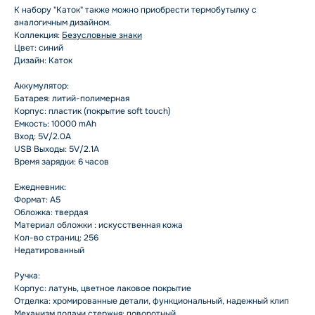
К набору "Каток" также можно приобрести термобутылку с
аналогичным дизайном.
Коллекция:
Безусловные знаки
Цвет: синий
Дизайн: Каток
Аккумулятор:
Батарея: литий-полимерная
Корпус: пластик (покрытие soft touch)
Емкость: 10000 mAh
Вход: 5V/2.0A
USB Выходы: 5V/2.1A
Время зарядки: 6 часов
Ежедневник:
Формат: А5
Обложка: твердая
Материал обложки : искусственная кожа
Кол-во страниц: 256
Недатированный
Ручка:
Корпус: латунь, цветное лаковое покрытие
Отделка: хромированные детали, функциональный, надежный клип
Механизм подачи стержня: поворотный