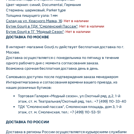
Цвет чернил: синий, Documental, Германия
Стержень: шариковый, Parker type
Толщина пишущего узла: 1 мм
Склад на ул. Красного Маяка, 16
:
Нет в наличии
Бутик Gourji в ТДК "Смоленский Пассаж"
:
Нет в наличии
Бутик Gourji в ТГ "Модный Сезон"
:
Нет в наличии
ДОСТАВКА ПО МОСКВЕ
В интернет-магазине Gourji.ru действует бесплатная доставка по г.
Москве.
Доставка осуществляется с понедельника по пятницу в течение
одного рабочего дня с момента согласования заказа.
Возможна срочная бесплатная доставка день в день.
Самовывоз доступен после подтверждения заказа менеджером
Интернетмагазина и согласования времени вашего приезда, из
наших розничных бутиков:
Торговая Галерея «Модный сезон», ул.Охотный ряд, д.2, 1-й
этаж, ст. м. Театральная/Охотный ряд, тел.: +7 (499) 110-33-40
ТДК "Смоленский пассаж", Смоленская площадь, дом 3, 1-й
этаж, ст. м. Смоленская, тел.: +7 (499) 110-53-51
ДОСТАВКА ПО РОССИИ
Доставка в регионы России осуществляется курьерскими службами