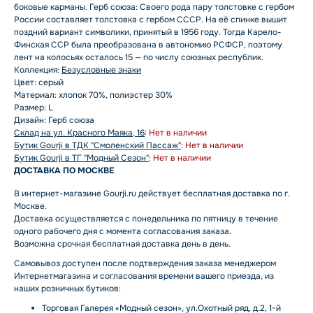
боковые карманы. Герб союза: Своего рода пару толстовке с гербом
России составляет толстовка с гербом СССР. На её спинке вышит
поздний вариант символики, принятый в 1956 году. Тогда Карело-
Финская ССР была преобразована в автономию РСФСР, поэтому
лент на колосьях осталось 15 — по числу союзных республик.
Коллекция:
Безусловные знаки
Цвет: серый
Материал: хлопок 70%, полиэстер 30%
Размер: L
Дизайн: Герб союза
Склад на ул. Красного Маяка, 16
:
Нет в наличии
Бутик Gourji в ТДК "Смоленский Пассаж"
:
Нет в наличии
Бутик Gourji в ТГ "Модный Сезон"
:
Нет в наличии
ДОСТАВКА ПО МОСКВЕ
В интернет-магазине Gourji.ru действует бесплатная доставка по г.
Москве.
Доставка осуществляется с понедельника по пятницу в течение
одного рабочего дня с момента согласования заказа.
Возможна срочная бесплатная доставка день в день.
Самовывоз доступен после подтверждения заказа менеджером
Интернетмагазина и согласования времени вашего приезда, из
наших розничных бутиков:
Торговая Галерея «Модный сезон», ул.Охотный ряд, д.2, 1-й