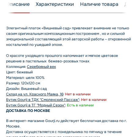
Описание
Характеристики
Наличие товара
Дост
Элегантный платок «Вишневый сад» привлекает внимание не только
своим оригинальным композиционным построением , но и сильной
эмоциональной составляющей этой авторской работы – откровенной
ностальгией по ушедшей эпохе.
О красоте уходящего прошлого напоминает и мягкое цветовое
решение в пастельных бежево-розовых тонах
Коллекция:
Серебряный век
Цвет: бежевый
Материал: шелк 100%
Размер: 120x120 см
Дизайн: Вишневый сад
Склад на ул. Красного Маяка, 16
:
Нет в наличии
Бутик Gourji в ТДК "Смоленский Пассаж"
:
Нет в наличии
Бутик Gourji в ТГ "Модный Сезон"
:
Есть в наличии
ДОСТАВКА ПО МОСКВЕ
В интернет-магазине Gourji.ru действует бесплатная доставка по г.
Москве.
Доставка осуществляется с понедельника по пятницу в течение