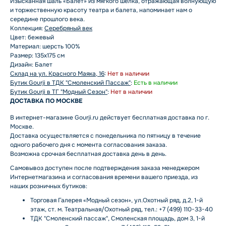
Изысканная шаль «Балет» из мягкого шелка, отражающая волнующую
и торжественную красоту театра и балета, напоминает нам о
середине прошлого века.
Коллекция:
Серебряный век
Цвет: бежевый
Материал: шерсть 100%
Размер: 135x175 см
Дизайн: Балет
Склад на ул. Красного Маяка, 16
:
Нет в наличии
Бутик Gourji в ТДК "Смоленский Пассаж"
:
Есть в наличии
Бутик Gourji в ТГ "Модный Сезон"
:
Нет в наличии
ДОСТАВКА ПО МОСКВЕ
В интернет-магазине Gourji.ru действует бесплатная доставка по г.
Москве.
Доставка осуществляется с понедельника по пятницу в течение
одного рабочего дня с момента согласования заказа.
Возможна срочная бесплатная доставка день в день.
Самовывоз доступен после подтверждения заказа менеджером
Интернетмагазина и согласования времени вашего приезда, из
наших розничных бутиков:
Торговая Галерея «Модный сезон», ул.Охотный ряд, д.2, 1-й
этаж, ст. м. Театральная/Охотный ряд, тел.: +7 (499) 110-33-40
ТДК "Смоленский пассаж", Смоленская площадь, дом 3, 1-й