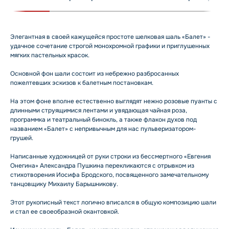
Элегантная в своей кажущейся простоте шелковая шаль «Балет» -
удачное сочетание строгой монохромной графики и приглушенных
мягких пастельных красок.
Основной фон шали состоит из небрежно разбросанных
пожелтевших эскизов к балетным постановкам.
На этом фоне вполне естественно выглядят нежно розовые пуанты с
длинными струящимися лентами и увядающая чайная роза,
программка и театральный бинокль, а также флакон духов под
названием «Балет» с непривычным для нас пульверизатором-
грушей.
Написанные художницей от руки строки из бессмертного «Евгения
Онегина» Александра Пушкина перекликаются с отрывком из
стихотворения Иосифа Бродского, посвященного замечательному
танцовщику Михаилу Барышникову.
Этот рукописный текст логично вписался в общую композицию шали
и стал ее своеобразной окантовкой.