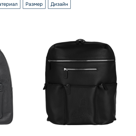
атериал
Размер
Дизайн
КЦИЯ
ЦВЕТ
МАТЕРИАЛ
РАЗМЕР
ДИЗАЙН
ки
ий
40x35x15 см
Башни Кремля
и
40x33x15
кожа
 ТОВАРЫ
ПОКАЗАТЬ ТОВАРЫ
ный
кожа, текстиль
ПОКАЗАТЬ ТОВАРЫ
ПОКАЗАТЬ ТОВАРЫ
ПОКАЗАТЬ ТОВАРЫ