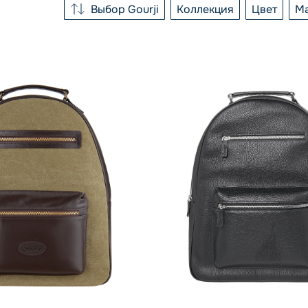
Выбор Gourji
Коллекция
Цвет
М
СОРТИРОВКА
КОЛЛЕ
Выбор Gourji
Безусловные зна
син
По возрастанию цены
хак
ПОКАЗАТЬ
По убыванию цены
чер