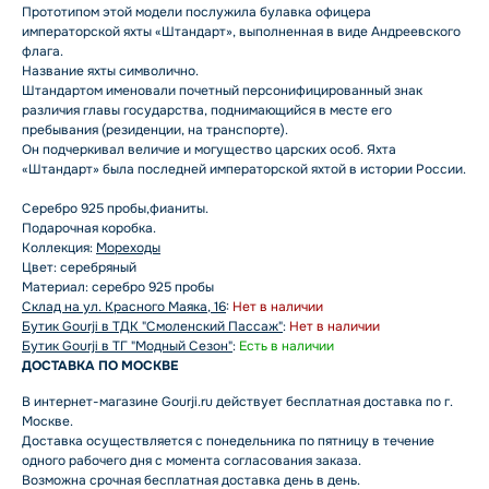
Прототипом этой модели послужила булавка офицера
императорской яхты «Штандарт», выполненная в виде Андреевского
флага.
Название яхты символично.
Штандартом именовали почетный персонифицированный знак
различия главы государства, поднимающийся в месте его
пребывания (резиденции, на транспорте).
Он подчеркивал величие и могущество царских особ. Яхта
«Штандарт» была последней императорской яхтой в истории России.
Серебро 925 пробы,фианиты.
Подарочная коробка.
Коллекция:
Мореходы
Цвет: серебряный
Материал: серебро 925 пробы
Склад на ул. Красного Маяка, 16
:
Нет в наличии
Бутик Gourji в ТДК "Смоленский Пассаж"
:
Нет в наличии
Бутик Gourji в ТГ "Модный Сезон"
:
Есть в наличии
ДОСТАВКА ПО МОСКВЕ
В интернет-магазине Gourji.ru действует бесплатная доставка по г.
Москве.
Доставка осуществляется с понедельника по пятницу в течение
одного рабочего дня с момента согласования заказа.
Возможна срочная бесплатная доставка день в день.