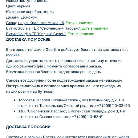
Новые поступления: Да
Цвет: черный
Материал: серебро, эмаль
Дизайн: Донской
Склад на ул. Красного Маяка, 16
:
Есть в наличии
Бутик Gourji в ТДК "Смоленский Пассаж"
:
Есть в наличии
Бутик Gourji в ТГ "Модный Сезон"
:
Есть в наличии
ДОСТАВКА ПО МОСКВЕ
В интернет-магазине Gourji.ru действует бесплатная доставка по г.
Москве.
Доставка осуществляется с понедельника по пятницу в течение
одного рабочего дня с момента согласования заказа.
Возможна срочная бесплатная доставка день в день.
Самовывоз доступен после подтверждения заказа менеджером
Интернетмагазина и согласования времени вашего приезда, из
наших розничных бутиков:
Торговая Галерея «Модный сезон», ул.Охотный ряд, д.2, 1-й
этаж, ст. м. Театральная/Охотный ряд, тел.: +7 (499) 110-33-40
ТДК "Смоленский пассаж", Смоленская площадь, дом 3, 1-й
этаж, ст. м. Смоленская, тел.: +7 (499) 110-53-51
ДОСТАВКА ПО РОССИИ
Доставка в регионы России осуществляется курьерскими службами