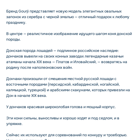
Бренд Gourji представляет новую модель элегантных овальных
запонок из серебра с черной эмалью — отличный подарок к любому
празднику.
В центре — реалистичное изображение идущего шагом коня донской
породы.
Донская порода лошадей — подлинное российское наследие:
дончаков вывели на своих конных заводах легендарные казачьи
атаманы начала XIX века — Платов и Иловайский, — возвратясь на
родину после наполеоновских войн.
Дончаки произошли от смешения местной русской лошади с
восточными породами (персидской, кабардинской, ногайской,
калмыцкой, турецкой) и арабскими скакунами, которых привезли на
Дон в начале XIX века.
У дончаков красивая широколобая голова и мощный корпус.
Эти кони сильны, выносливы и хорошо ходят и под седлом, и в
упряжке.
Сейчас их используют для соревнований по конкуру и троеборью.