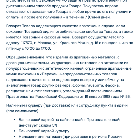
В соответствии с Законом РФ «О защите прав потребителей» при
дистанционном способе продажи Товара Покупатель вправе
отказаться от заказанного Товара в любое время до его получения и
оплаты, а после его получения – в течение 7 (Семи) дней.
Возврат Товара надлежащего качества возможен в случае, если
сохранен Товарный вид и потребительские свойства Товара, а также
имеется Товарный и кассовый чеки. Возврат осуществляется по
адресу: 117570, г. Москва, ул. Красного Маяка, д. 16 с понедельника по
пятницу с 10:00 до 17:00.
Обращаем внимание, что изделия из драгоценных металлов, с
драгоценными камнями, из драгоценных металлов со вставками из
полудрагоценных и синтетических камней, ограненные драгоценные
камни включены в «Перечень непродовольственных товаров
надлежащего качества, не подлежащих возврату или обмену на
аналогичный товар других размера, формы, габарита, фасона,
расцветки или комплектации», утвержденный постановлением
Правительства Российской Федерации от 19 января 1998 года № 55.
Наличными курьеру (при доставке) или сотруднику пункта выдачи
(при самовывозе).
Банковской картой на сайте онлайн. При оплате онлайн
действует скидка 5%.
Банковской картой курьеру
Наложенным платежом (при доставке в регионы России