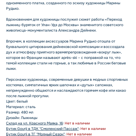
одноименного платка, созданного по эскизу художницы Марины
Рудько.
Вдохновением для художницы послужил сюжет работы «Переход
лыжниц-буряток от Улан-Удэ до Москвы» знаменитого советского
живописца-монументалиста Александра Дейнеки.
Впрочем, в коллекции аксессуаров Марина Рудько отошла от
буквального цитирования дейнековской композиции и воссоздала
дух и атмосферу приятного времяпрепровождения «вокруг лыж»,
которое во Франции называют après-ski – с поправкой на то, что
темой коллекции стали не горные, а так любимые в России беговые
лыжи.
Персонажи художницы, современные девушки в модных спортивных
костюмах, симпатичных ярких шапочках и «дутых» сапожках,
непринужденно общаются и наслаждаются горячим кофе или какао
после лыжной прогулки.
Цвет: белый
Материал: сталь
Размер: 480 мл
Дизайн: Лыжницы
Склад на ул. Красного Маяка, 16
:
Нет в наличии
Бутик Gourji в ТДК "Смоленский Пассаж"
:
Нет в наличии
Бутик Gourji в ТГ "Модный Сезон"
:
Нет в наличии