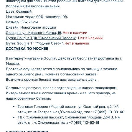
новогодней для большинства российских жителей детской песенки.
Коллекция:
Безусловные знаки
Цвет: бежевый
Материал: модал 90%, кашемир 10%
Размер: 135x175 см
Дизайн: Новогодние игрушки
Склад на ул. Красного Маяка, 16
:
Нет в наличии
Бутик Gourji в ТДК "Смоленский Пассаж"
:
Нет в наличии
Бутик Gourji в ТГ "Модный Сезон"
:
Нет в наличии
ДОСТАВКА ПО МОСКВЕ
В интернет-магазине Gourji.ru действует бесплатная доставка по г.
Москве.
Доставка осуществляется с понедельника по пятницу в течение
одного рабочего дня с момента согласования заказа.
Возможна срочная бесплатная доставка день в день.
Самовывоз доступен после подтверждения заказа менеджером
Интернетмагазина и согласования времени вашего приезда, из
наших розничных бутиков:
Торговая Галерея «Модный сезон», ул.Охотный ряд, д.2, 1-й
этаж, ст. м. Театральная/Охотный ряд, тел.: +7 (499) 110-33-40
ТДК "Смоленский пассаж", Смоленская площадь, дом 3, 1-й
этаж, ст. м. Смоленская, тел.: +7 (499) 110-53-51