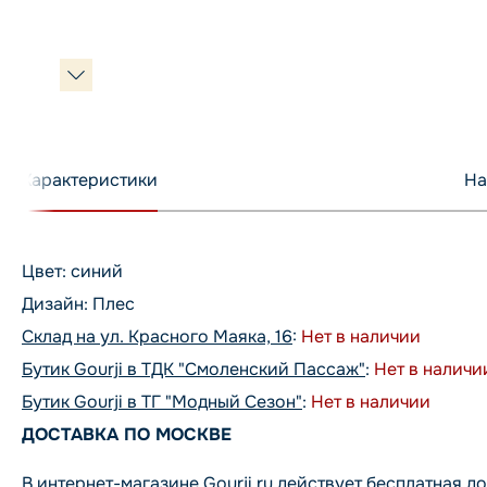
Характеристики
На
Цвет: синий
Дизайн: Плес
Склад на ул. Красного Маяка, 16
:
Нет в наличии
Бутик Gourji в ТДК "Смоленский Пассаж"
:
Нет в наличи
Бутик Gourji в ТГ "Модный Сезон"
:
Нет в наличии
ДОСТАВКА ПО МОСКВЕ
В интернет-магазине Gourji.ru действует бесплатная до