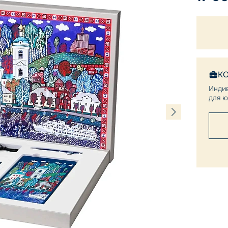
К
Инди
для ю