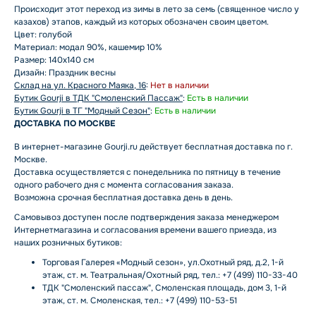
Происходит этот переход из зимы в лето за семь (священное число у
казахов) этапов, каждый из которых обозначен своим цветом.
Цвет: голубой
Материал: модал 90%, кашемир 10%
Размер: 140x140 см
Дизайн: Праздник весны
Склад на ул. Красного Маяка, 16
:
Нет в наличии
Бутик Gourji в ТДК "Смоленский Пассаж"
:
Есть в наличии
Бутик Gourji в ТГ "Модный Сезон"
:
Есть в наличии
ДОСТАВКА ПО МОСКВЕ
В интернет-магазине Gourji.ru действует бесплатная доставка по г.
Москве.
Доставка осуществляется с понедельника по пятницу в течение
одного рабочего дня с момента согласования заказа.
Возможна срочная бесплатная доставка день в день.
Самовывоз доступен после подтверждения заказа менеджером
Интернетмагазина и согласования времени вашего приезда, из
наших розничных бутиков:
Торговая Галерея «Модный сезон», ул.Охотный ряд, д.2, 1-й
этаж, ст. м. Театральная/Охотный ряд, тел.: +7 (499) 110-33-40
ТДК "Смоленский пассаж", Смоленская площадь, дом 3, 1-й
этаж, ст. м. Смоленская, тел.: +7 (499) 110-53-51