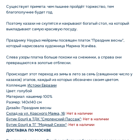
Существует примета: чем пышнее пройдёт торжество, тем
благополучнее будет год.
Поэтому казахи не скупятся и накрывают богатый стол, на который
выкладывают самую красивую посуду.
Празднику Наурыз мейрамы посвящен платок "Праздник весны",
который нарисовала художница Марина Усачёва.
Слева узоры платка больше похожи на снежинки, а справа они
превращаются в золотые отблески.
Происходит этот переход из зимы в лето за семь (священное число у
казахов) этапов, каждый из которых обозначен своим цветом.
Коллекция:
Истоки Евразии
Цвет: голубой
Материал: кашемир 100%
Размер: 140x140 см
Дизайн: Праздник весны
Склад на ул. Красного Маяка, 16
:
Нет в наличии
Бутик Gourji в ТДК "Смоленский Пассаж"
:
Нет в наличии
Бутик Gourji в ТГ "Модный Сезон"
:
Нет в наличии
ДОСТАВКА ПО МОСКВЕ