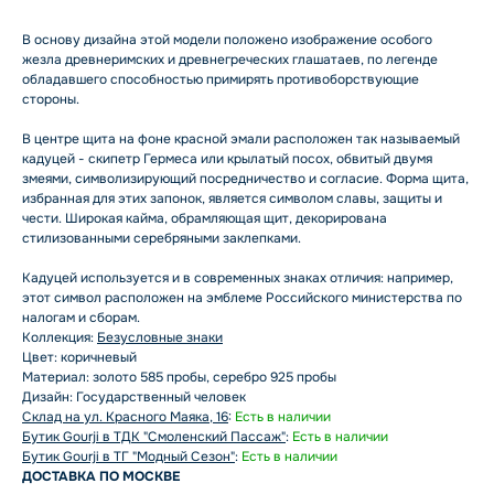
В основу дизайна этой модели положено изображение особого
жезла древнеримских и древнегреческих глашатаев, по легенде
обладавшего способностью примирять противоборствующие
стороны.
В центре щита на фоне красной эмали расположен так называемый
кадуцей - скипетр Гермеса или крылатый посох, обвитый двумя
змеями, символизирующий посредничество и согласие. Форма щита,
избранная для этих запонок, является символом славы, защиты и
чести. Широкая кайма, обрамляющая щит, декорирована
стилизованными серебряными заклепками.
Кадуцей используется и в современных знаках отличия: например,
этот символ расположен на эмблеме Российского министерства по
налогам и сборам.
Коллекция:
Безусловные знаки
Цвет: коричневый
Материал: золото 585 пробы, серебро 925 пробы
Дизайн: Государственный человек
Склад на ул. Красного Маяка, 16
:
Есть в наличии
Бутик Gourji в ТДК "Смоленский Пассаж"
:
Есть в наличии
Бутик Gourji в ТГ "Модный Сезон"
:
Есть в наличии
ДОСТАВКА ПО МОСКВЕ